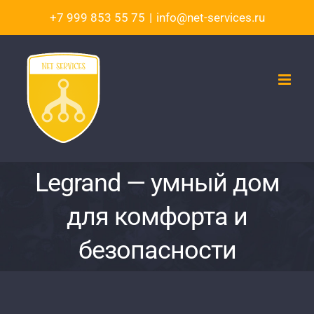
Skip
+7 999 853 55 75
|
info@net-services.ru
to
content
Legrand — умный дом
для комфорта и
безопасности