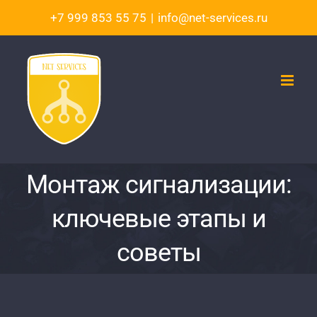
Skip
+7 999 853 55 75
|
info@net-services.ru
to
content
Монтаж сигнализации:
ключевые этапы и
советы